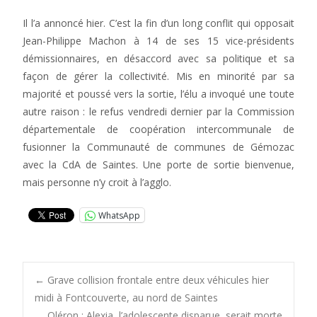
Il l’a annoncé hier. C’est la fin d’un long conflit qui opposait
Jean-Philippe Machon à 14 de ses 15 vice-présidents
démissionnaires, en désaccord avec sa politique et sa
façon de gérer la collectivité. Mis en minorité par sa
majorité et poussé vers la sortie, l’élu a invoqué une toute
autre raison : le refus vendredi dernier par la Commission
départementale de coopération intercommunale de
fusionner la Communauté de communes de Gémozac
avec la CdA de Saintes. Une porte de sortie bienvenue,
mais personne n’y croit à l’agglo.
WhatsApp
Post
←
Grave collision frontale entre deux véhicules hier
midi à Fontcouverte, au nord de Saintes
Oléron : Alexia, l’adolescente disparue, serait morte