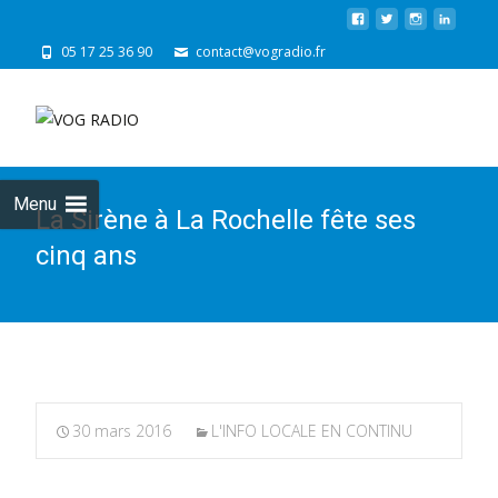
05 17 25 36 90
contact@vogradio.fr
Skip
to
cont
Menu
La Sirène à La Rochelle fête ses
cinq ans
30 mars 2016
L'INFO LOCALE EN CONTINU