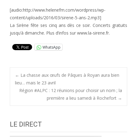
[audio:http://www.helenefm.com/wordpress/wp-
content/uploads/2016/03/sirene-5-ans-2.mp3]
La Sirène fête ses cinq ans dès ce soir. Concerts gratuits
jusqu’à dimanche. Plus d’infos sur www.la-sirene.fr.
WhatsApp
Post
←
La chasse aux œufs de Pâques à Royan aura bien
lieu… mais le 23 avril
Région #ALPC : 12 réunions pour choisir un nom ; la
navigation
première a lieu samedi à Rochefort
→
LE DIRECT