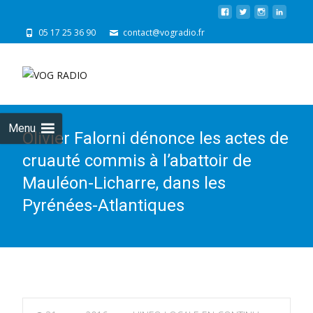
05 17 25 36 90
contact@vogradio.fr
Skip
to
cont
Menu
Olivier Falorni dénonce les actes de
cruauté commis à l’abattoir de
Mauléon-Licharre, dans les
Pyrénées-Atlantiques