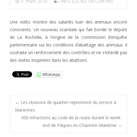
31 mars 2016
L'INFO LOCALE EN CONTINU
Une vidéo montre des salariés tuer des animaux encore
conscients. Un nouveau scandale qui fait bondir le député
de La Rochelle, à l’origine de la commission d’enquête
parlementaire sur les conditions d’abattage des animaux. Il
souhaite un renforcement des contrôles et ne s’interdit pas
des visites inopinées dans les abattoirs.
WhatsApp
Post
←
Les réunions de quartier reprennent du service à
Marennes
430 infractions au code de la route durant le week-
navigation
end de Pâques en Charente-Maritime
→