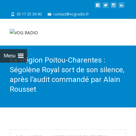
05 17 25 36 90
contact@vogradio.fr
Skip
to
cont
Menu
Ex-Région Poitou-Charentes :
Ségolène Royal sort de son silence,
après l’audit commandé par Alain
Rousset