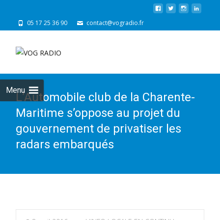
05 17 25 36 90
contact@vogradio.fr
Skip
to
cont
Menu
L’Automobile club de la Charente-
Maritime s’oppose au projet du
gouvernement de privatiser les
radars embarqués