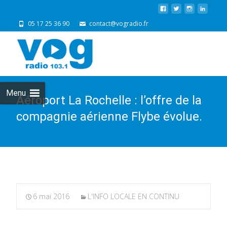
05 17 25 36 90
contact@vogradio.fr
Skip
to
cont
Menu
Aéroport La Rochelle : l’offre de la
compagnie aérienne Flybe évolue.
6 mai 2016
L'INFO LOCALE EN CONTINU