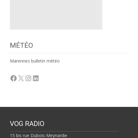
MÉTÉO
Marennes bulletin météo
Facebook
X
Instagram
LinkedIn
VOG RADIO
15 bis rue Dubois-Meynardie