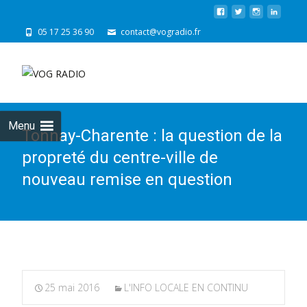
05 17 25 36 90
contact@vogradio.fr
Skip
to
cont
Menu
Tonnay-Charente : la question de la
propreté du centre-ville de
nouveau remise en question
25 mai 2016
L'INFO LOCALE EN CONTINU