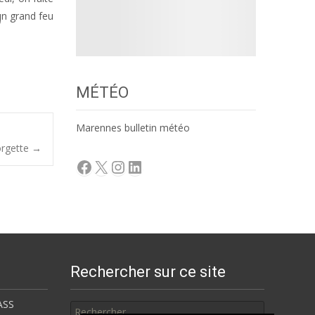
un grand feu
MÉTÉO
Marennes bulletin météo
orgette
→
Facebook
X
Instagram
LinkedIn
Rechercher sur ce site
Rechercher
ASS