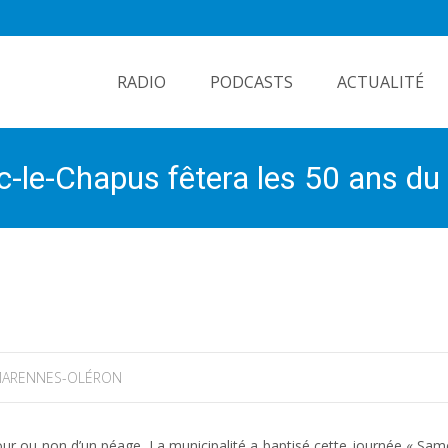
Skip
to
RADIO
PODCASTS
ACTUALITÉ
content
e-Chapus fêtera les 50 ans du p
ARENNES-OLÉRON
retour ou non d’un péage. La municipalité a baptisé cette journée « Sam