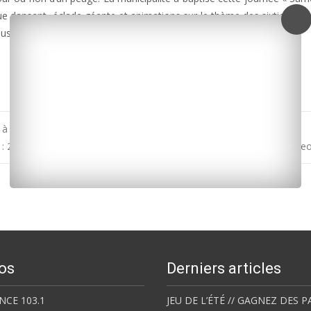
ue dansant, éclade géante et animations sur le thème des sixties. Et 
us.
 à Ronce-les-Bains
: 24 personnes ont été évacuées à la suite d’une fuite de gaz rue Ge
os
Derniers articles
NCE 103.1
JEU DE L’ÉTÉ // GAGNEZ DES P