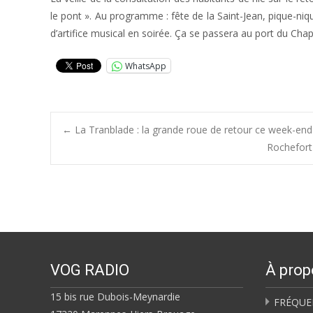
le pont ». Au programme : fête de la Saint-Jean, pique-niq
d’artifice musical en soirée. Ça se passera au port du Chap
WhatsApp
Post
←
La Tranblade : la grande roue de retour ce week-end
Rochefort 
navigation
VOG RADIO
À prop
15 bis rue Dubois-Meynardie
FRÉQUE