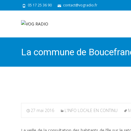
05 17 25 36 90
contact@vogradio.fr
La commune de Boucefranc-l
prochain
27 mai 2016
L'INFO LOCALE EN CONTINU
M
La veille de la consultation des habitants de l’île sur le 