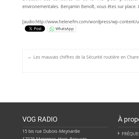
environementales. Benjamin Benoît, vous êtes sur place. Le
[audio:http://www.helenefm.com/wordpress/wp-content/u
WhatsApp
Post
←
Les mauvais chiffres de la Sécurité routière en Char
navigation
VOG RADIO
À prop
15 bis rue Dubois-Meynardie
FRÉQUE
17320 Marennes-Hiers-Brouage