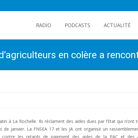
Skip
to
RADIO
PODCASTS
ACTUALITÉ
content
d’agriculteurs en colère a rencon
tin à La Rochelle. Ils réclament des aides dues par l’Etat qui n’ont 
les de janvier. La FNSEA 17 et les JA ont organisé un rassembleme
er contre les retards de paiement des aides de la PAC et des 