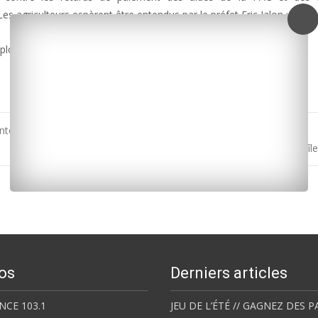
s agriculteurs espèrent être entendus par le préfet Eric Jalon :
ploads/2016/06/agri-bb.mp3]
ente-Maritime pour le mois de mai
#EURO2016 : la Roja prend ses quartiers aujourd’hui sur l’î
os
Derniers articles
NCE 103.1
JEU DE L’ÉTÉ // GAGNEZ DES P