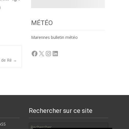
MÉTÉO
Marennes bulletin météo
Facebook
X
Instagram
LinkedIn
le de Ré
→
Rechercher sur ce site
Rechercher
ASS