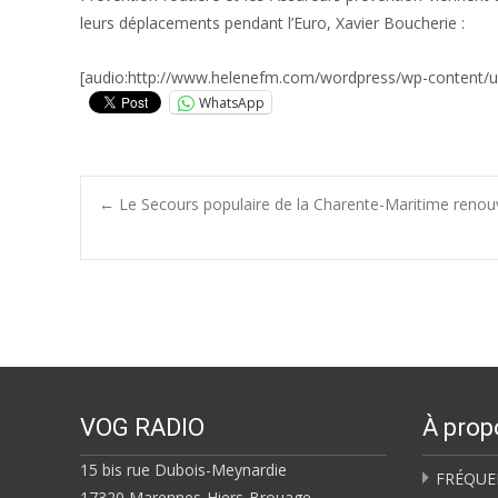
leurs déplacements pendant l’Euro, Xavier Boucherie :
[audio:http://www.helenefm.com/wordpress/wp-content/u
WhatsApp
Post
←
Le Secours populaire de la Charente-Maritime renouve
navigation
VOG RADIO
À prop
15 bis rue Dubois-Meynardie
FRÉQUE
17320 Marennes-Hiers-Brouage