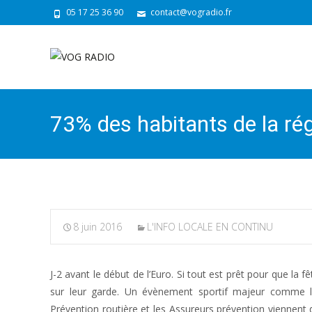
05 17 25 36 90
contact@vogradio.fr
73% des habitants de la rég
8 juin 2016
L'INFO LOCALE EN CONTINU
J-2 avant le début de l’Euro. Si tout est prêt pour que la f
sur leur garde. Un évènement sportif majeur comme 
Prévention routière et les Assureurs prévention viennent d