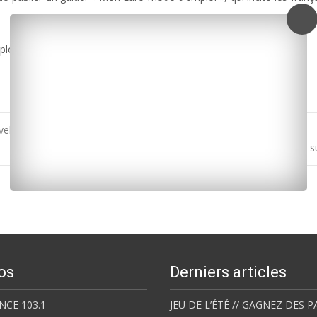
ploads/2016/06/alcool-euro-xb.mp3]
lle son appel à l’aide aux victimes des intempéries
Appel à témoins à Saint-Palais-
os
Derniers articles
NCE 103.1
JEU DE L’ÉTÉ // GAGNEZ DES P