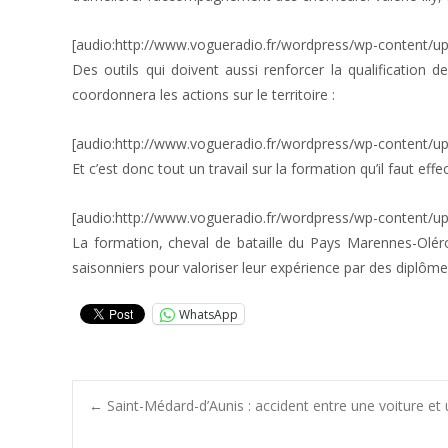
[audio:http://www.vogueradio.fr/wordpress/wp-content/up
Des outils qui doivent aussi renforcer la qualification 
coordonnera les actions sur le territoire :
[audio:http://www.vogueradio.fr/wordpress/wp-content/up
Et c’est donc tout un travail sur la formation qu’il faut eff
[audio:http://www.vogueradio.fr/wordpress/wp-content/u
La formation, cheval de bataille du Pays Marennes-Oléro
saisonniers pour valoriser leur expérience par des diplôme
WhatsApp
Post
←
Saint-Médard-d’Aunis : accident entre une voiture et 