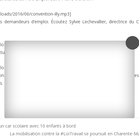
loads/2016/06/convention-illy.mp3]
des demandeurs d’emploi. Écoutez Sylvie Lechevallier, directrice du
loads/2016/06/convention-lechevallier.mp3]
ectuer. Ce que confirme Mickaël Vallet :
ploads/2016/06/convention-vallet.mp3]
n, de Pôle Emploi et du Cobemo, et dont l’accent sera mis sur les 
s.
un car scolaire avec 10 enfants à bord
La mobilisation contre la #LoiTravail se poursuit en Charente-M