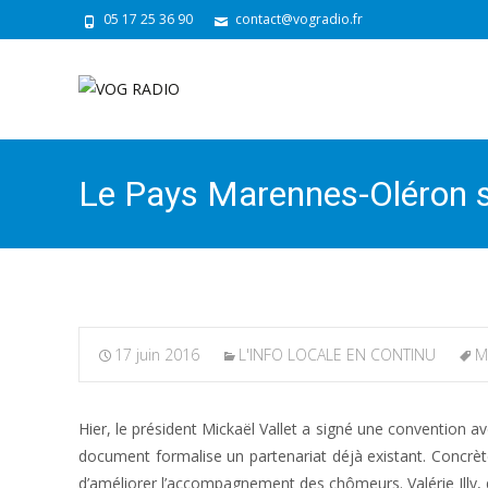
05 17 25 36 90
contact@vogradio.fr
Le Pays Marennes-Oléron se 
17 juin 2016
L'INFO LOCALE EN CONTINU
M
Hier, le président Mickaël Vallet a signé une convention
document formalise un partenariat déjà existant. Concrètem
d’améliorer l’accompagnement des chômeurs. Valérie Illy, d