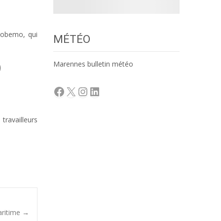
 Cobemo, qui
MÉTÉO
Marennes bulletin météo
Facebook
X
Instagram
LinkedIn
travailleurs
aritime
→