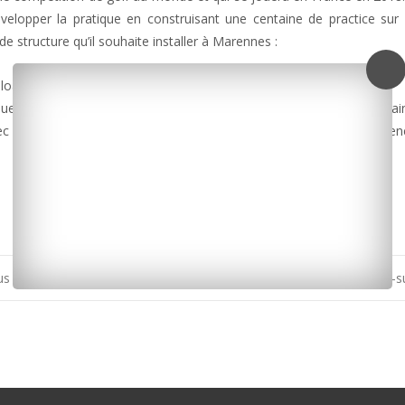
velopper la pratique en construisant une centaine de practice sur le
de structure qu’il souhaite installer à Marennes :
ploads/2016/06/caland.mp3]
Pâques 2017. Mais les frères Caland prévoient déjà d’y accoler un terra
avec la plus haute marge de progression en France avec 30% de licen
us
Foot : Niort/Cozes ce soir à Saint-Palais-