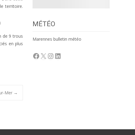
 territoire.
MÉTÉO
in de 9 trous
Marennes bulletin météo
ciés en plus
Facebook
X
Instagram
LinkedIn
sur-Mer
→