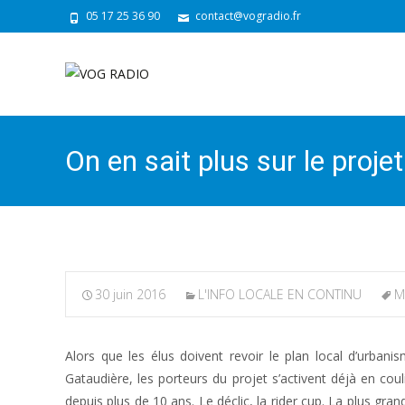
05 17 25 36 90
contact@vogradio.fr
On en sait plus sur le proj
30 juin 2016
L'INFO LOCALE EN CONTINU
M
Alors que les élus doivent revoir le plan local d’urban
Gataudière, les porteurs du projet s’activent déjà en coulis
depuis plus de 10 ans. Le déclic, la rider cup. La plus g