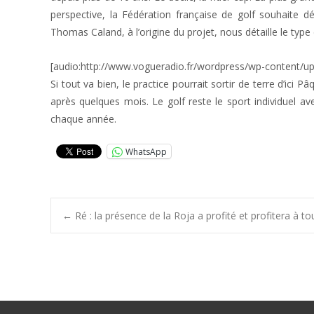
perspective, la Fédération française de golf souhaite dé
Thomas Caland, à l’origine du projet, nous détaille le type 
[audio:http://www.vogueradio.fr/wordpress/wp-content/u
Si tout va bien, le practice pourrait sortir de terre d’ici 
après quelques mois. Le golf reste le sport individuel 
chaque année.
WhatsApp
Post
←
Ré : la présence de la Roja a profité et profitera à to
navigation