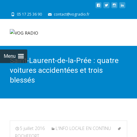
05 17 25 36 90
contact@vogradio.fr
Skip
to
cont
Menu
Saint-Laurent-de-la-Prée : quatre
voitures accidentées et trois
blessés
5 juillet 2016
L'INFO LOCALE EN CONTINU
ROCHEFORT