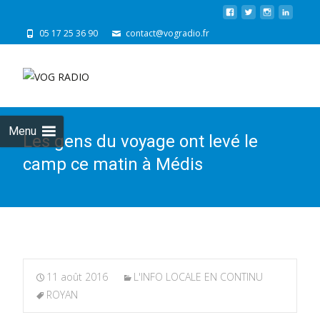
05 17 25 36 90
contact@vogradio.fr
Skip
to
cont
Menu
Les gens du voyage ont levé le
camp ce matin à Médis
11 août 2016
L'INFO LOCALE EN CONTINU
ROYAN