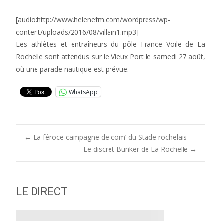
[audio:http://www.helenefm.com/wordpress/wp-
content/uploads/2016/08/villain1.mp3]
Les athlètes et entraîneurs du pôle France Voile de La
Rochelle sont attendus sur le Vieux Port le samedi 27 août,
où une parade nautique est prévue.
WhatsApp
Post
←
La féroce campagne de com’ du Stade rochelais
Le discret Bunker de La Rochelle
→
navigation
LE DIRECT