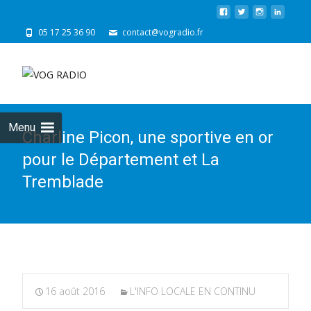
05 17 25 36 90
contact@vogradio.fr
Skip
to
cont
Menu
Charline Picon, une sportive en or
pour le Département et La
Tremblade
16 août 2016
L'INFO LOCALE EN CONTINU