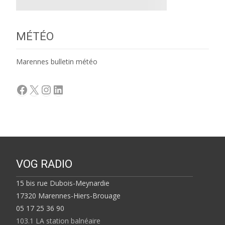
MÉTÉO
Marennes bulletin météo
Facebook
X
Instagram
LinkedIn
VOG RADIO
15 bis rue Dubois-Meynardie
17320 Marennes-Hiers-Brouage
05 17 25 36 90
103.1 LA station balnéaire