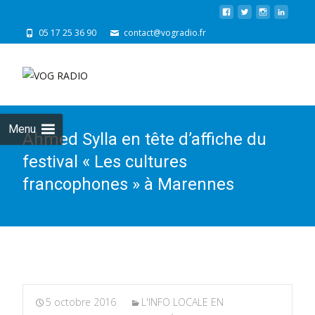
05 17 25 36 90
contact@vogradio.fr
Skip
to
cont
Menu
Ahmed Sylla en tête d’affiche du
festival « Les cultures
francophones » à Marennes
5 octobre 2016
L'INFO LOCALE EN