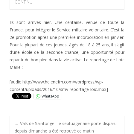
CONTINU
Ils sont arrivés hier. Une centaine, venue de toute la
France, pour intégrer le Service militaire volontaire. C’est la
2e promotion après une première incorporation en janvier.
Pour la plupart de ces jeunes, âgés de 18 à 25 ans, il s’agit
d’une école de la seconde chance, une opportunité pour
repartir du bon pied dans la vie active. Le reportage de Loïc
Marie :
[audio:http://www.helenefm.com/wordpress/wp-
content/uploads/2016/10/smv-reportage-loic.mp3]
WhatsApp
Post
←
Vals de Saintonge : le septuagénaire porté disparu
depuis dimanche a été retrouvé ce matin