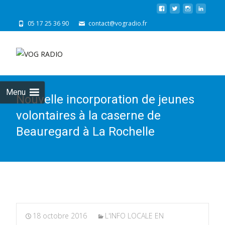
05 17 25 36 90
contact@vogradio.fr
Skip
to
cont
Menu
Nouvelle incorporation de jeunes
volontaires à la caserne de
Beauregard à La Rochelle
18 octobre 2016
L'INFO LOCALE EN