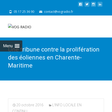
05 17 25 36 90
contact@vogradio.fr
Skip
to
cont
Menu
Une tribune contre la prolifération
des éoliennes en Charente-
Maritime
20 octobre 2016
L'INFO LOCALE EN
CONTINU