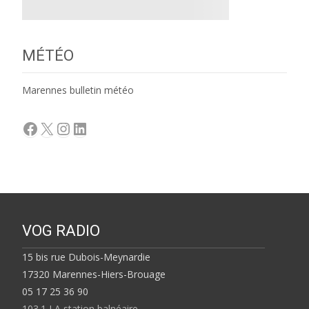
MÉTÉO
Marennes bulletin météo
Facebook
X
Instagram
LinkedIn
VOG RADIO
15 bis rue Dubois-Meynardie
17320 Marennes-Hiers-Brouage
05 17 25 36 90
103.1 LA station balnéaire