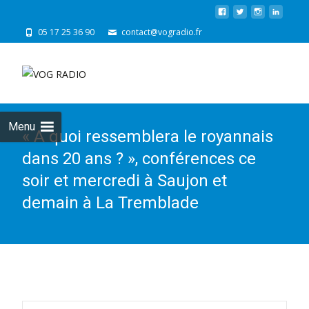
05 17 25 36 90
contact@vogradio.fr
Skip
to
cont
Menu
« A quoi ressemblera le royannais
dans 20 ans ? », conférences ce
soir et mercredi à Saujon et
demain à La Tremblade