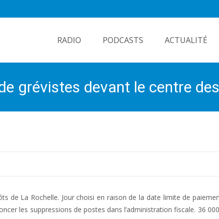
Skip
to
RADIO
PODCASTS
ACTUALITÉ
content
 de grévistes devant le centre de
s de La Rochelle. Jour choisi en raison de la date limite de paiemen
oncer les suppressions de postes dans l’administration fiscale. 36 00