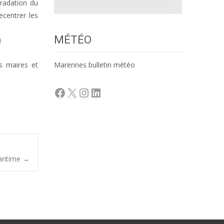
radation du
ecentrer les
MÉTÉO
es maires et
Marennes bulletin météo
Facebook
X
Instagram
LinkedIn
aritime
→