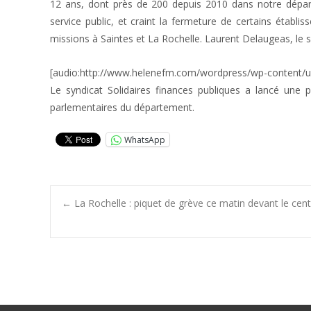
12 ans, dont près de 200 depuis 2010 dans notre dépar
service public, et craint la fermeture de certains étab
missions à Saintes et La Rochelle. Laurent Delaugeas, le 
[audio:http://www.helenefm.com/wordpress/wp-content/
Le syndicat Solidaires finances publiques a lancé une pé
parlementaires du département.
WhatsApp
Post
←
La Rochelle : piquet de grève ce matin devant le cent
navigation