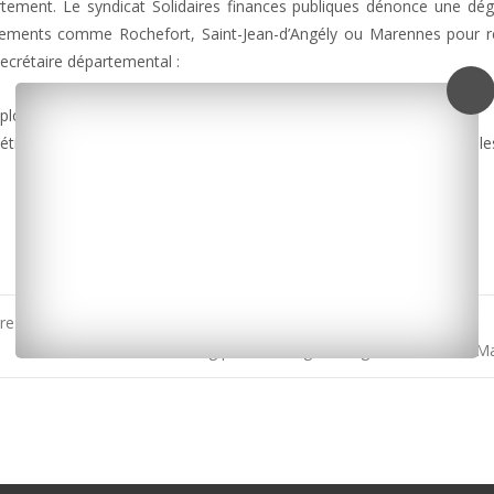
tement. Le syndicat Solidaires finances publiques dénonce une dég
lissements comme Rochefort, Saint-Jean-d’Angély ou Marennes pour r
secrétaire départemental :
uploads/2016/11/greve-impots.mp3]
tition pour mobiliser la population, et a interpellé par courrier l
re des impôts de Fétilly
Casting pour un long-métrage en Charente-M