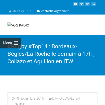
05 17 25 36 90
contact@vogradio.fr
Skip
to
cont
Menu
#Rugby #Top14 : Bordeaux-
Bègles/La Rochelle demain à 17h ;
Collazo et Aguillon en ITW
18 novembre 2016
L'INFO LOCALE EN
CONTINU