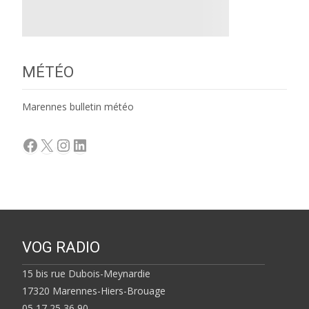
MÉTÉO
Marennes bulletin météo
Facebook
X
Instagram
LinkedIn
VOG RADIO
15 bis rue Dubois-Meynardie
17320 Marennes-Hiers-Brouage
05 17 25 36 90