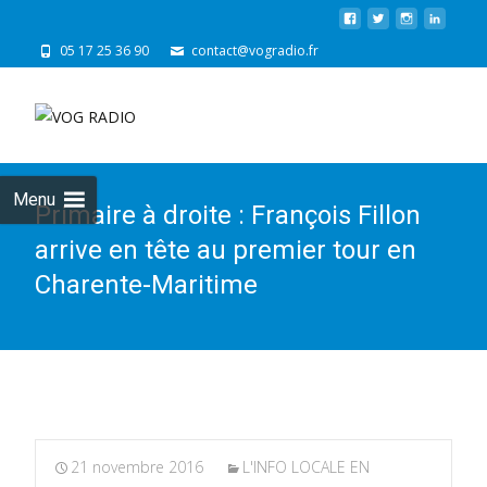
05 17 25 36 90
contact@vogradio.fr
Skip
to
cont
Menu
Primaire à droite : François Fillon
arrive en tête au premier tour en
Charente-Maritime
21 novembre 2016
L'INFO LOCALE EN