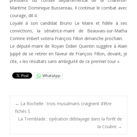
président du conseil départemental de la Charente-
Maritme Dominique Bussereau. Il continue le combat avec
courage, dit-il.
Loyale à son candidat Bruno Le Maire et fidèle à ses
convictions, la sénatrice-maire de Beauvais-sur-Matha
Corinne Imbert votera François Fillon dimanche prochain.
Le député-maire de Royan Didier Quentin suggère à Alain
Juppé de se retirer en faveur de François Fillon, devant, je
cite, « les résultats sans ambiguïté de ce premier tour ».
WhatsApp
Post
←
La Rochelle : trois musulmans craignent d’être
fichés S
La Tremblade : opération déblayage dans la forêt de
navigation
la Coubre
→