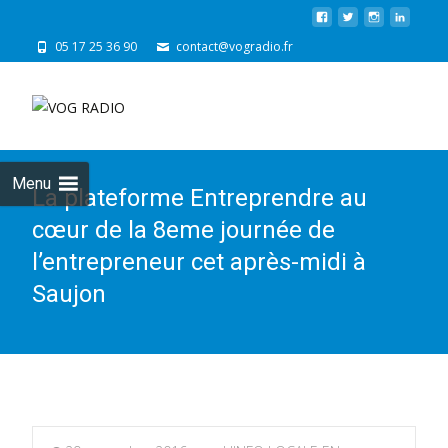
05 17 25 36 90
contact@vogradio.fr
Skip
to
cont
Menu
La plateforme Entreprendre au
cœur de la 8eme journée de
l’entrepreneur cet après-midi à
Saujon