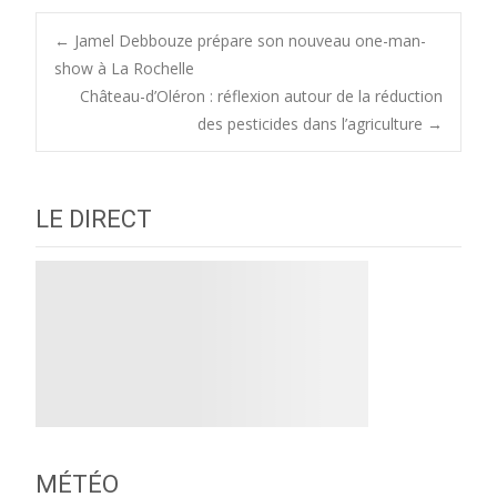
Post
←
Jamel Debbouze prépare son nouveau one-man-
show à La Rochelle
Château-d’Oléron : réflexion autour de la réduction
navigation
des pesticides dans l’agriculture
→
LE DIRECT
MÉTÉO