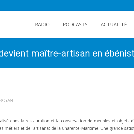
Skip
to
RADIO
PODCASTS
ACTUALITÉ
content
evient maître-artisan en ébénist
ROYAN
isé dans la restauration et la conservation de meubles et objets d’a
es métiers et de l’artisanat de la Charente-Maritime. Une grande satis