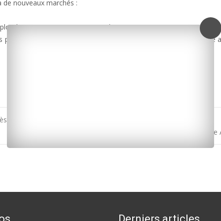
à de nouveaux marchés :
uploads/2017/01/vincent-mongrand.mp3]
s prochains jours le logo rouge de maître-artisan sur son enseigne a
ès un incendie
Rochefort : hommage aux déportés du 9 au 14 janvier à la salle
os
Derniers articles