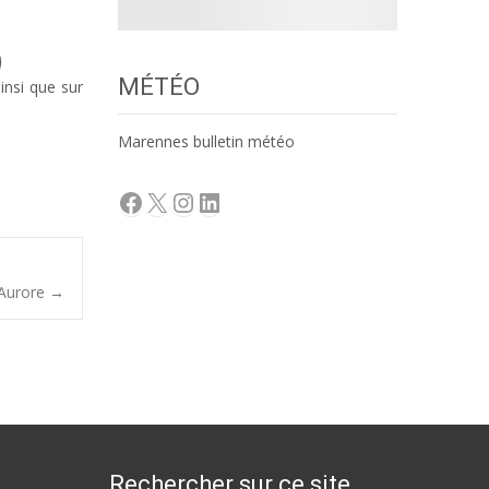
MÉTÉO
insi que sur
Marennes bulletin météo
Facebook
X
Instagram
LinkedIn
 Aurore
→
Rechercher sur ce site