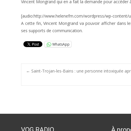
Vincent Mongrand qui en a fait la demande pour accéder 
[audio:http://www.helenefm.com/wordpress/wp-content/
A cette fin, Vincent Mongrand va pouvoir afficher dans le
ses supports de communication.
WhatsApp
Post
←
Saint-Trojan-les-Bains : une personne intoxiquée apr
navigation
VOG RADIO
À prop