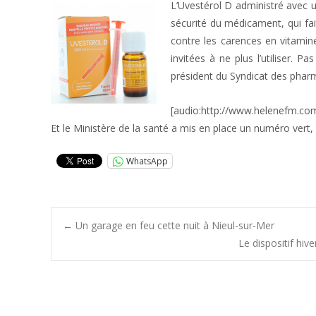
L’Uvestérol D administré avec 
sécurité du médicament, qui fai
contre les carences en vitamin
invitées à ne plus l’utiliser. 
président du Syndicat des phar
[audio:http://www.helenefm.co
Et le Ministère de la santé a mis en place un numéro vert,
WhatsApp
Post
←
Un garage en feu cette nuit à Nieul-sur-Mer
Le dispositif hiv
navigation