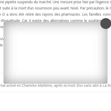
une pipette suspendu du marché. Une mesure prise hier par l’Agence 
t suite à la mort d’un nourrisson peu avant Noël. Par précaution, l
e D a donc été retiré des rayons des pharmacies. Les familles con
Pas d’inquiétude. Car il existe des alternatives comme le souligne Ant
maciens de Charente-Maritime :
m/wordpress/wp-content/uploads/2017/01/uvesterol.mp3]
 le 0 800 636 636.
ernal activé en Charente-Maritime, après la mort d’un sans-abri à La 