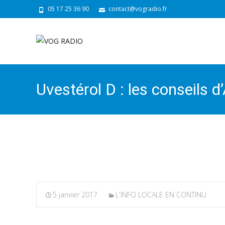
05 17 25 36 90
contact@vogradio.fr
Uvestérol D : les conseils 
Charente-Maritime
5 janvier 2017
L'INFO LOCALE EN CONTINU