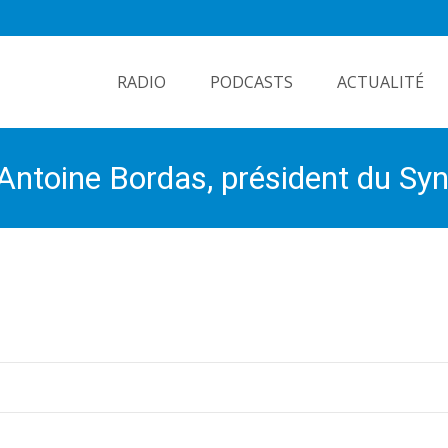
Skip
to
RADIO
PODCASTS
ACTUALITÉ
content
d’Antoine Bordas, président du S