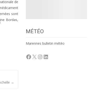
nationale de
e médicament
cernées sont
oine Bordas,
MÉTÉO
Marennes bulletin météo
Facebook
X
Instagram
LinkedIn
Rochelle
→