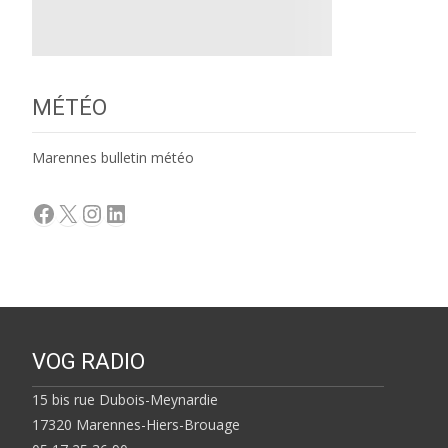
MÉTÉO
Marennes bulletin météo
Facebook
X
Instagram
LinkedIn
VOG RADIO
15 bis rue Dubois-Meynardie
17320 Marennes-Hiers-Brouage