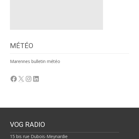
MÉTÉO
Marennes bulletin météo
Facebook
X
Instagram
LinkedIn
VOG RADIO
15 bis rue Dubois-Meynardie