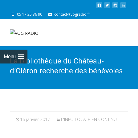
05 17 25 36 90
contact@vogradio.fr
Skip
to
cont
Menu
La bibliothèque du Château-
d’Oléron recherche des bénévoles
16 janvier 2017
L'INFO LOCALE EN CONTINU