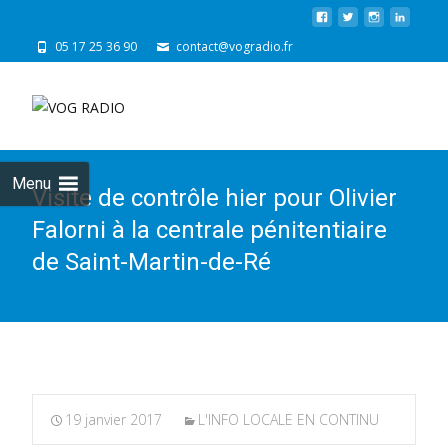
05 17 25 36 90
contact@vogradio.fr
Skip
to
cont
Menu
Visite de contrôle hier pour Olivier
Falorni à la centrale pénitentiaire
de Saint-Martin-de-Ré
19 janvier 2017
L'INFO LOCALE EN CONTINU