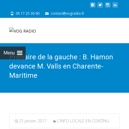
05 17 25 36 90
contact@vogradio.fr
Skip
to
cont
Menu
Primaire de la gauche : B. Hamon
devance M. Valls en Charente-
Maritime
23 janvier 2017
L'INFO LOCALE EN CONTINU