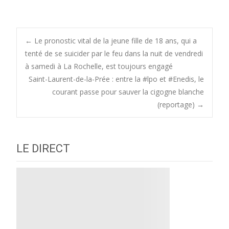
Post
←
Le pronostic vital de la jeune fille de 18 ans, qui a
tenté de se suicider par le feu dans la nuit de vendredi
à samedi à La Rochelle, est toujours engagé
navigation
Saint-Laurent-de-la-Prée : entre la #lpo et #Enedis, le
courant passe pour sauver la cigogne blanche
(reportage)
→
LE DIRECT