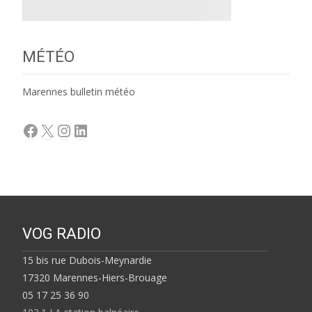
MÉTÉO
Marennes bulletin météo
Facebook
X
Instagram
LinkedIn
VOG RADIO
15 bis rue Dubois-Meynardie
17320 Marennes-Hiers-Brouage
05 17 25 36 90