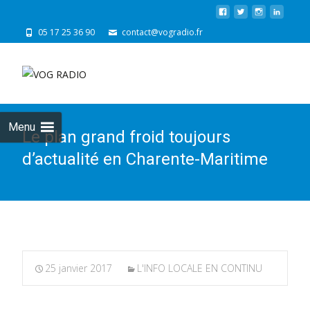
05 17 25 36 90
contact@vogradio.fr
Skip
to
cont
Menu
Le plan grand froid toujours
d’actualité en Charente-Maritime
25 janvier 2017
L'INFO LOCALE EN CONTINU