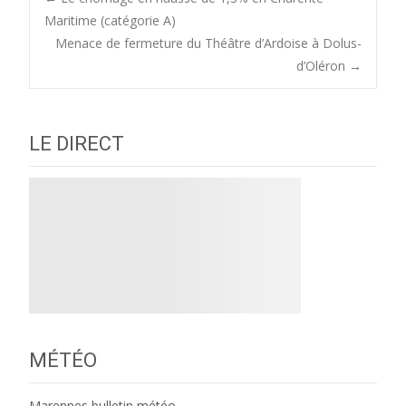
Post
Maritime (catégorie A)
Menace de fermeture du Théâtre d’Ardoise à Dolus-
navigation
d’Oléron
→
LE DIRECT
MÉTÉO
Marennes bulletin météo