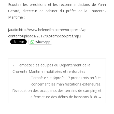
Ecoutez les précisions et les recommandations de Yann
Gérard, directeur de cabinet du préfet de la Charente-
Maritime :
[audio:http://www.helenefm.com/wordpress/wp-
content/uploads/2017/02/tempete-pref.mp3]
WhatsApp
Post
←
Tempête : les équipes du Département de la
Charente-Maritime mobilisées et renforcées
Tempête : le @prefet17 prend trois arrêtés
navigation
concernant les manifestations extérieures,
l’évacuation des occupants des terrains de camping et
la fermeture des débits de boissons à 3h
→