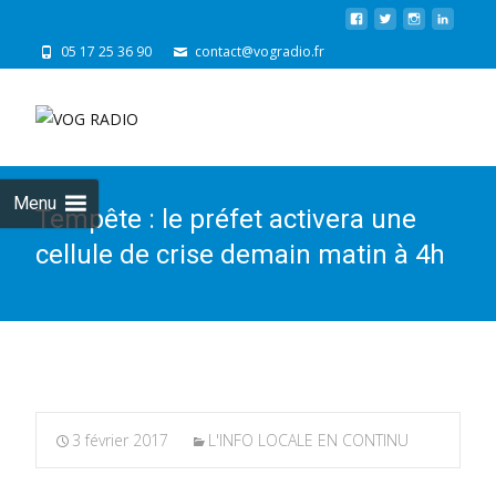
05 17 25 36 90
contact@vogradio.fr
Skip
to
cont
Menu
Tempête : le préfet activera une
cellule de crise demain matin à 4h
3 février 2017
L'INFO LOCALE EN CONTINU