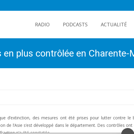
Skip
to
RADIO
PODCASTS
ACTUALITÉ
content
us en plus contrôlée en Charente
ue d’extinction, des mesures ont été prises pour lutter contre le
ion de l’Asie s’est développé dans le département. Des contrôles ont 
fraction n’a été constatée.