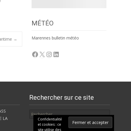
MÉTÉO
Marennes bulletin météo
aritime
→
Facebook
X
Instagram
LinkedIn
Rechercher sur ce site
Rechercher
ASS
E LA
Confidentialité
et cookies : ce
site utilise des