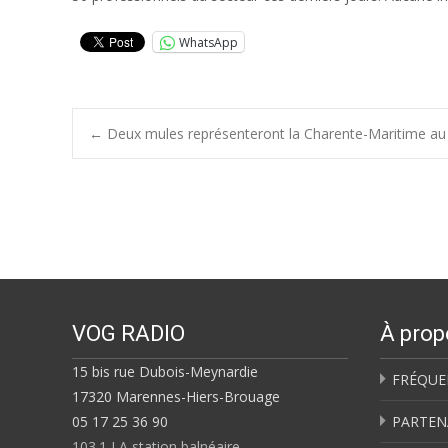
WhatsApp
Post
←
Deux mules représenteront la Charente-Maritime au S
navigation
VOG RADIO
À prop
15 bis rue Dubois-Meynardie
FRÉQUE
17320 Marennes-Hiers-Brouage
05 17 25 36 90
PARTEN
103.1 LA station balnéaire