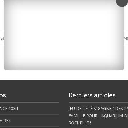
alon de l’agriculture
19 bassines en projet dont 2 en Charente-M
os
Derniers articles
NCE 103.1
JEU DE L’ÉTÉ // GAGNEZ DES P
FAMILLE POUR L’AQUARIUM D
AIRES
ROCHELLE !