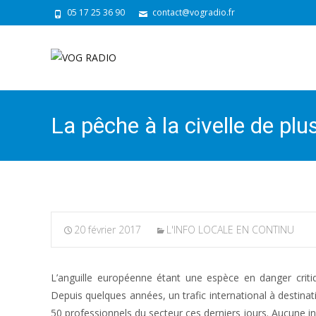
05 17 25 36 90
contact@vogradio.fr
La pêche à la civelle de pl
20 février 2017
L'INFO LOCALE EN CONTINU
L’anguille européenne étant une espèce en danger critiq
Depuis quelques années, un trafic international à destinat
50 professionnels du secteur ces derniers jours. Aucune in