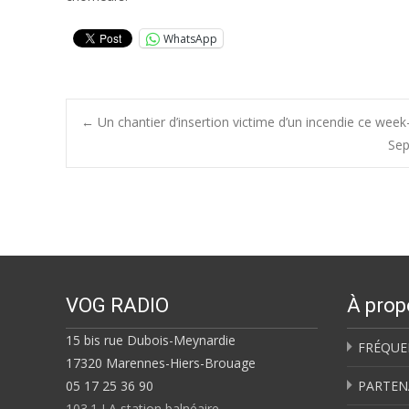
WhatsApp
Post
←
Un chantier d’insertion victime d’un incendie ce we
Sep
navigation
VOG RADIO
À prop
15 bis rue Dubois-Meynardie
FRÉQUE
17320 Marennes-Hiers-Brouage
05 17 25 36 90
PARTEN
103.1 LA station balnéaire