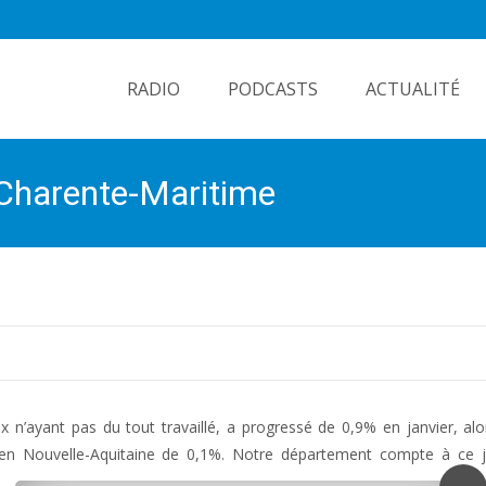
Skip
to
RADIO
PODCASTS
ACTUALITÉ
content
Charente-Maritime
’ayant pas du tout travaillé, a progressé de 0,9% en janvier, alors
é en Nouvelle-Aquitaine de 0,1%. Notre département compte à ce 