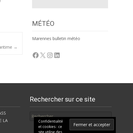
MÉTÉO
Marennes bulletin météo
aritime
→
Facebook
X
Instagram
LinkedIn
Rechercher sur ce site
Rechercher
ASS
E LA
Confidentialité
et cookies : ce
site utilise des