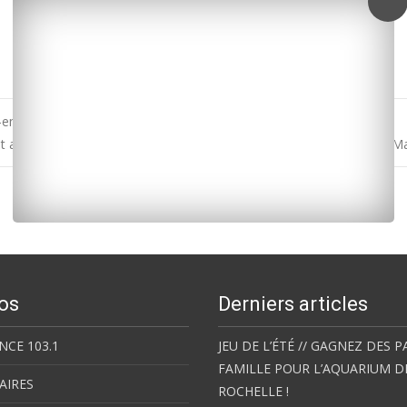
ek-end à Marennes
t ans après Xynthia, le risque est encore bien présent en Charente-M
os
Derniers articles
NCE 103.1
JEU DE L’ÉTÉ // GAGNEZ DES P
FAMILLE POUR L’AQUARIUM D
AIRES
ROCHELLE !