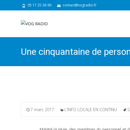
05 17 25 36 90
contact@vogradio.fr
Une cinquantaine de personn
Saintes
7 mars 2017
L'INFO LOCALE EN CONTINU
S
Malgré la pluie, des membres du personnel et d