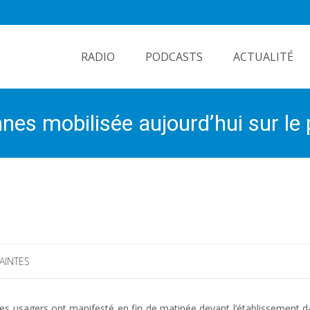
Skip
to
RADIO
PODCASTS
ACTUALITÉ
content
es mobilisée aujourd’hui sur le p
AINTES
es usagers ont manifesté en fin de matinée devant l’établissement d