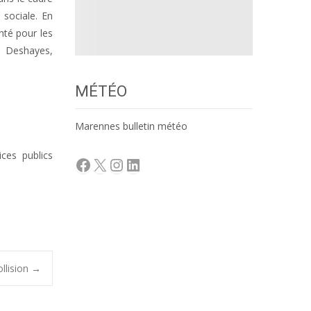
 sociale. En
nté pour les
l Deshayes,
MÉTÉO
Marennes bulletin météo
ces publics
Facebook
X
Instagram
LinkedIn
llision
→