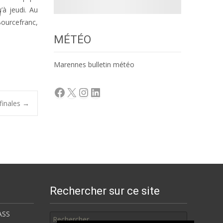
’à jeudi. Au
Bourcefranc,
MÉTÉO
Marennes bulletin météo
Facebook
X
Instagram
LinkedIn
finales
→
Rechercher sur ce site
Rechercher
ASS