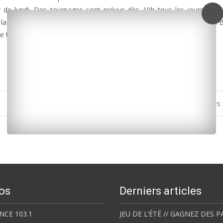
ir de lundi. Des tournages sont prévus dès 10h tous les jours jusqu
 la restauration de l’église de Royan, zoom sur le Lycée de la mer à 
le thermalisme qui soigne le stress et le burn-out à Saujon.
Rugby Top14 : La Rochelle qualifiée pour les phases 
os
Derniers articles
NCE 103.1
JEU DE L’ÉTÉ // GAGNEZ DES P