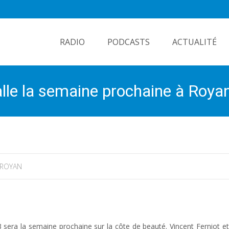
Skip
to
RADIO
PODCASTS
ACTUALITÉ
content
talle la semaine prochaine à Roya
ROYAN
 sera la semaine prochaine sur la côte de beauté. Vincent Ferniot e