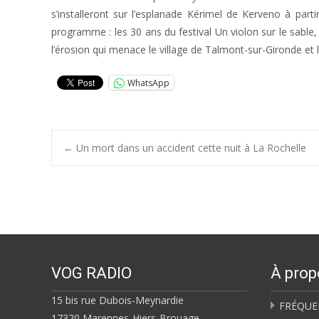
s’installeront sur l’esplanade Kérimel de Kerveno à part
programme : les 30 ans du festival Un violon sur le sable,
l’érosion qui menace le village de Talmont-sur-Gironde et 
WhatsApp
Post
←
Un mort dans un accident cette nuit à La Rochelle
navigation
VOG RADIO
À prop
15 bis rue Dubois-Meynardie
FRÉQUE
17320 Marennes-Hiers-Brouage