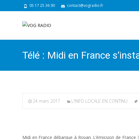
05 17 25 36 90
contact@vogradio.fr
Télé : Midi en France s’ins
24 mars 2017
L'INFO LOCALE EN CONTINU
Midi en France débarque à Royan. L’émission de France 3