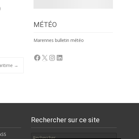
MÉTÉO
Marennes bulletin météo
Facebook
X
Instagram
LinkedIn
aritime
→
Rechercher sur ce site
Rechercher
ASS