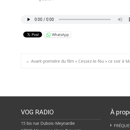
WhatsApp
Post
←
Avant-première du film « Cessez-le-feu » ce soir à 
navigation
VOG RADIO
À prop
15 bis rue Dubois-Meynardie
FRÉQUE