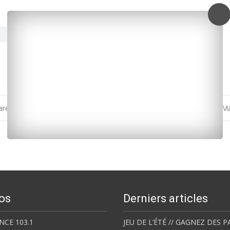
Marennes
Premier feu de forêt de la saison en Charente-M
os
Derniers articles
NCE 103.1
JEU DE L’ÉTÉ // GAGNEZ DES P