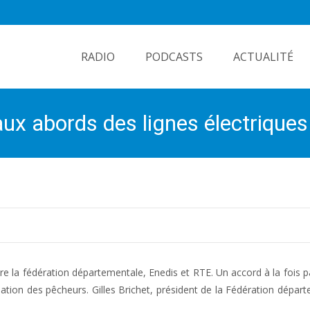
Skip
to
RADIO
PODCASTS
ACTUALITÉ
content
ux abords des lignes électrique
tre la fédération départementale, Enedis et RTE. Un accord à la fois pa
isation des pêcheurs. Gilles Brichet, président de la Fédération dépar