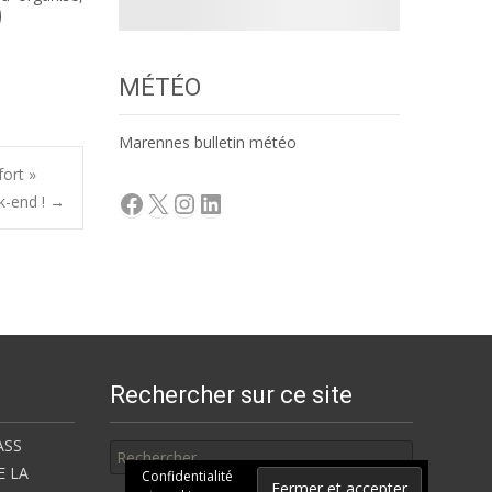
MÉTÉO
Marennes bulletin météo
fort »
Facebook
X
Instagram
LinkedIn
ek-end !
→
Rechercher sur ce site
Rechercher
ASS
E LA
Confidentialité