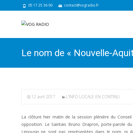
05 17 25 36 90
contact@vogradio.fr
Le nom de « Nouvelle-Aquita
12 avril 2017
L'INFO LOCALE EN CONTINU
La clôture hier matin de la session plénière du Conse
opposition. Le Saintais Bruno Drapron, porte-parole d
Limousin ne sont pas représentées dans le nom, ni da