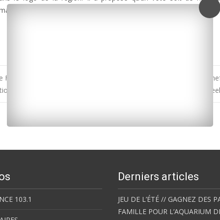
de vite rejetée par le président Alain Rousset qui a clos le débat.
 France pour le territoire « Estuaire de la Charente-Arsenal de Roche
tion du Festival du cerf-volant et du vent de Chatelaillon, c’est ce we
os
Derniers articles
NCE 103.1
JEU DE L’ÉTÉ // GAGNEZ DES P
FAMILLE POUR L’AQUARIUM D
AIRES