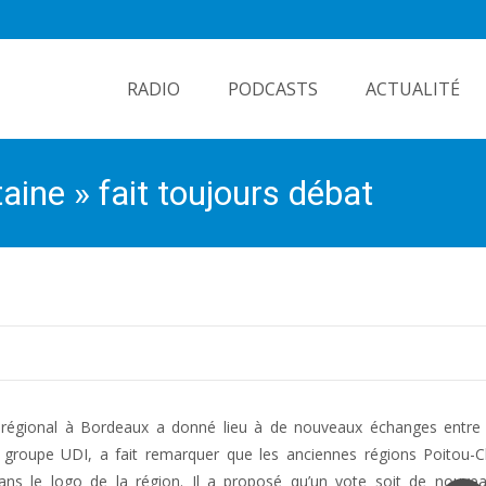
Skip
to
RADIO
PODCASTS
ACTUALITÉ
content
ine » fait toujours débat
il régional à Bordeaux a donné lieu à de nouveaux échanges entre 
u groupe UDI, a fait remarquer que les anciennes régions Poitou-C
ns le logo de la région. Il a proposé qu’un vote soit de nouvea