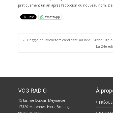
pratiquement un an après l’adoption du nouveau nom. Deman
WhatsApp
Post
←
L’agglo de Rochefort candidate au label Grand Site de
La 24e édi
navigation
VOG RADIO
À prop
15 bis rue Dubois-Meynardie
FRÉQUE
17320 Marennes-Hiers-Brouage
05 17 25 36 90
PARTEN