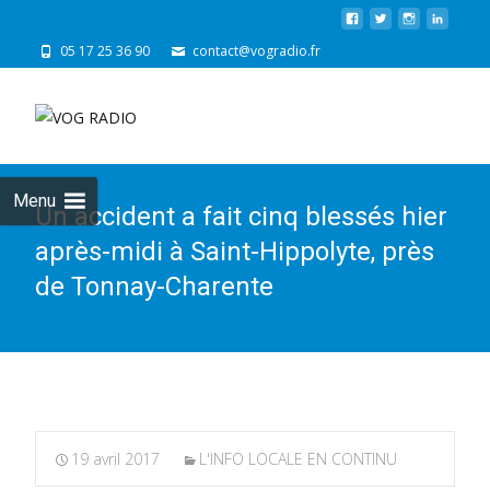
05 17 25 36 90
contact@vogradio.fr
Skip
to
cont
Menu
Un accident a fait cinq blessés hier
après-midi à Saint-Hippolyte, près
de Tonnay-Charente
19 avril 2017
L'INFO LOCALE EN CONTINU