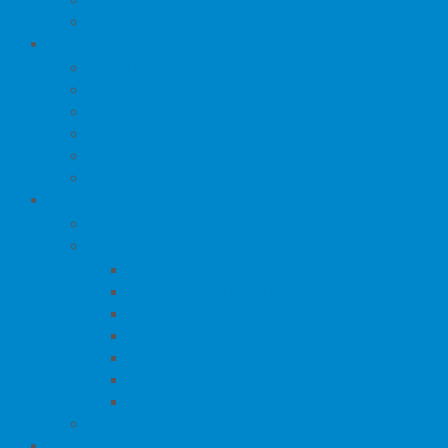
PARTENAIRES
PODCASTS
L’INFO LOCALE
L’ACTU SPORTS
LE ZOOM ÉCO
LE ZOOM ASSO
CHUT… ON ÉCOUTE LA TÉLÉ !
CLUB 80
ACTUALITÉ
L’INFO LOCALE EN CONTINU
L’INFO PRÈS DE CHEZ VOUS
CHARENTE-MARITIME
MARENNES-OLÉRON
PRESQU’ÎLE D’ARVERT
ROYAN
ROCHEFORT
LA ROCHELLE-RÉ
SAINTES
SORTIR
JEUX