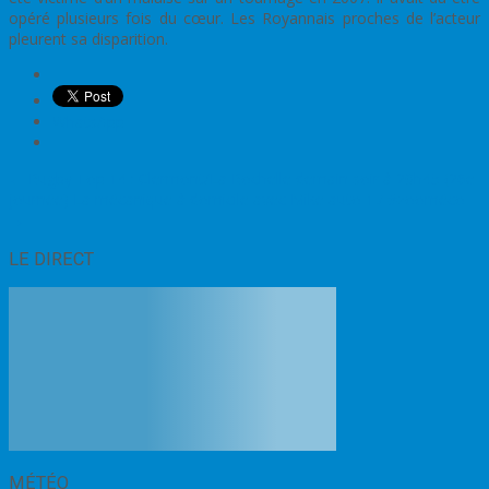
opéré plusieurs fois du cœur. Les Royannais proches de l’acteur
pleurent sa disparition.
WhatsApp
Post
←
Rugby Top 14 : Clermont/La Rochelle demain soir à 20h45 (26e
journée)
La mécanique à domicile avec Mike auto 17 #zooméco
navigation
→
LE DIRECT
MÉTÉO