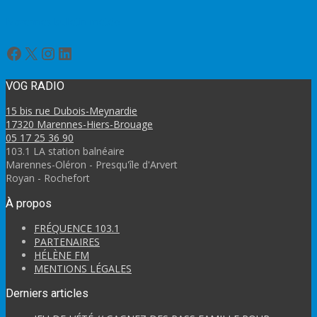
Marennes bulletin météo
Facebook
X
Instagram
LinkedIn
VOG RADIO
15 bis rue Dubois-Meynardie
17320 Marennes-Hiers-Brouage
05 17 25 36 90
103.1 LA station balnéaire
Marennes-Oléron - Presqu'île d'Arvert
Royan - Rochefort
À propos
FRÉQUENCE 103.1
PARTENAIRES
HÉLÈNE FM
MENTIONS LÉGALES
Derniers articles