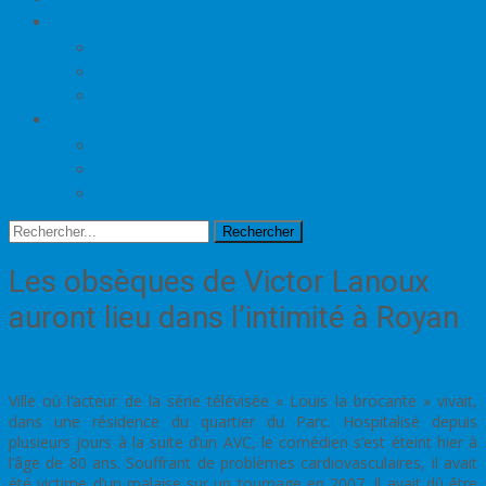
PUBLICITÉ
ENTREPRISES / COLLECTIVITÉS
ASSOCIATIONS
PARTICULIERS
CONTACT
ANTENNE
RÉDACTION
PUBLICITÉ
Rechercher
Les obsèques de Victor Lanoux
auront lieu dans l’intimité à Royan
5 mai 2017
L'INFO LOCALE EN CONTINU
ROYAN
redaction
Ville où l’acteur de la série télévisée « Louis la brocante » vivait,
dans une résidence du quartier du Parc. Hospitalisé depuis
plusieurs jours à la suite d’un AVC, le comédien s’est éteint hier à
l’âge de 80 ans. Souffrant de problèmes cardiovasculaires, il avait
été victime d’un malaise sur un tournage en 2007. Il avait dû être