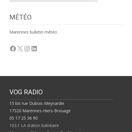
MÉTÉO
Marennes bulletin météo
Facebook
X
Instagram
LinkedIn
VOG RADIO
15 bis rue Dubois-Meynardie
17320 Marennes-Hiers-Brouage
05 17 25 36 90
103.1 LA station balnéaire