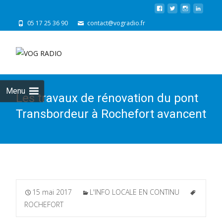
05 17 25 36 90
contact@vogradio.fr
Skip
to
cont
Menu
Les travaux de rénovation du pont
Transbordeur à Rochefort avancent
15 mai 2017
L'INFO LOCALE EN CONTINU
ROCHEFORT