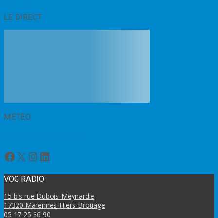
LE DIRECT
MÉTÉO
Marennes bulletin météo
Facebook
X
Instagram
LinkedIn
VOG RADIO
15 bis rue Dubois-Meynardie
17320 Marennes-Hiers-Brouage
05 17 25 36 90