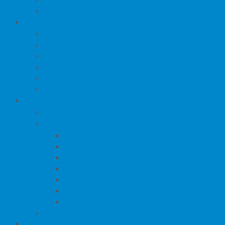
PARTENAIRES
PODCASTS
L’INFO LOCALE
L’ACTU SPORTS
LE ZOOM ÉCO
LE ZOOM ASSO
CHUT… ON ÉCOUTE LA TÉLÉ !
CLUB 80
ACTUALITÉ
L’INFO LOCALE EN CONTINU
L’INFO PRÈS DE CHEZ VOUS
CHARENTE-MARITIME
MARENNES-OLÉRON
PRESQU’ÎLE D’ARVERT
ROYAN
ROCHEFORT
LA ROCHELLE-RÉ
SAINTES
SORTIR
JEUX