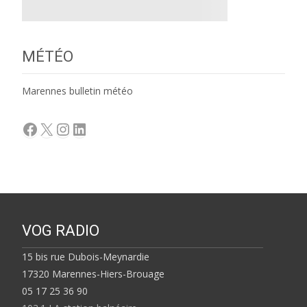
MÉTÉO
Marennes bulletin météo
Facebook
X
Instagram
LinkedIn
VOG RADIO
15 bis rue Dubois-Meynardie
17320 Marennes-Hiers-Brouage
05 17 25 36 90