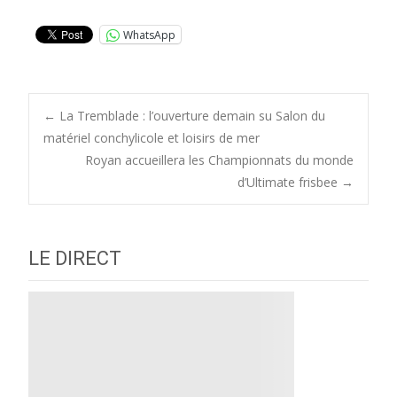
WhatsApp
Post
←
La Tremblade : l’ouverture demain su Salon du
matériel conchylicole et loisirs de mer
Royan accueillera les Championnats du monde
navigation
d’Ultimate frisbee
→
LE DIRECT