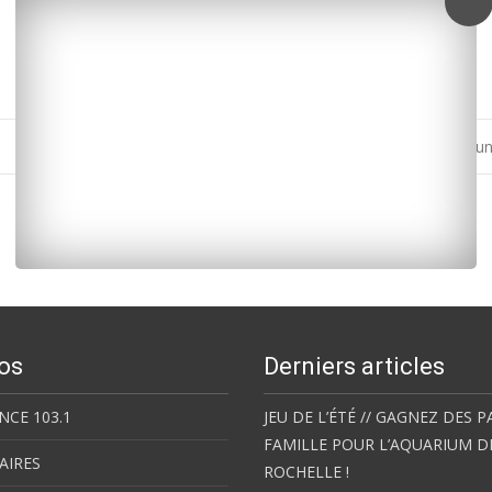
Ecurat : un accident fait deux blessés dont u
os
Derniers articles
NCE 103.1
JEU DE L’ÉTÉ // GAGNEZ DES P
FAMILLE POUR L’AQUARIUM D
AIRES
ROCHELLE !