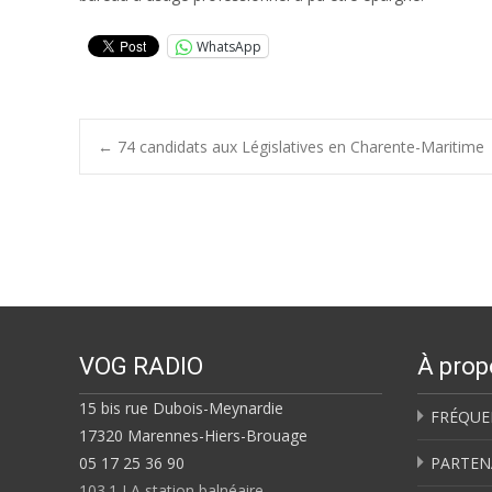
WhatsApp
Post
←
74 candidats aux Législatives en Charente-Maritime
navigation
VOG RADIO
À prop
15 bis rue Dubois-Meynardie
FRÉQUE
17320 Marennes-Hiers-Brouage
05 17 25 36 90
PARTEN
103.1 LA station balnéaire