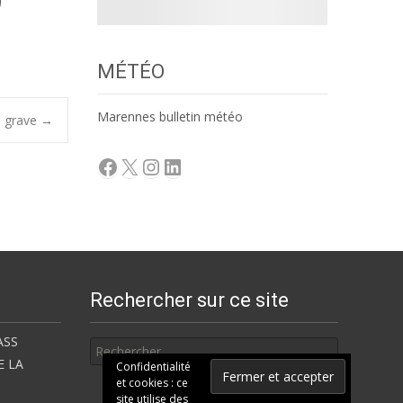
MÉTÉO
Marennes bulletin météo
n grave
→
Facebook
X
Instagram
LinkedIn
Rechercher sur ce site
Rechercher
ASS
E LA
Confidentialité
et cookies : ce
site utilise des