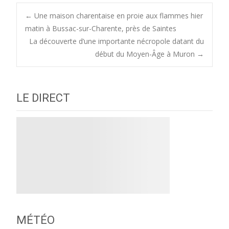
Post
←
Une maison charentaise en proie aux flammes hier
matin à Bussac-sur-Charente, près de Saintes
La découverte d’une importante nécropole datant du
navigation
début du Moyen-Âge à Muron
→
LE DIRECT
MÉTÉO