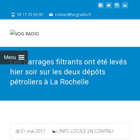
05 17 25 36 90
contact@vogradio.fr
Skip
to
cont
Menu
Les barrages filtrants ont été levés
hier soir sur les deux dépôts
pétroliers à La Rochelle
31 mai 2017
L'INFO LOCALE EN CONTINU