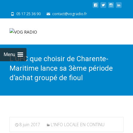
05 17 25 36 90
contact@vogradio.fr
Skip
to
cont
Menu
L’UFC que choisir de Charente-
Maritime lance sa 3ème période
d’achat groupé de fioul
8 juin 2017
L'INFO LOCALE EN CONTINU