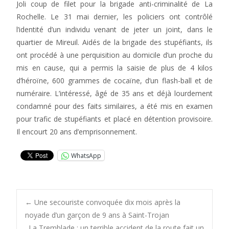
Joli coup de filet pour la brigade anti-criminalité de La
Rochelle. Le 31 mai dernier, les policiers ont contrôlé
l’identité d’un individu venant de jeter un joint, dans le
quartier de Mireuil. Aidés de la brigade des stupéfiants, ils
ont procédé à une perquisition au domicile d’un proche du
mis en cause, qui a permis la saisie de plus de 4 kilos
d’héroïne, 600 grammes de cocaïne, d’un flash-ball et de
numéraire. L’intéressé, âgé de 35 ans et déjà lourdement
condamné pour des faits similaires, a été mis en examen
pour trafic de stupéfiants et placé en détention provisoire.
Il encourt 20 ans d’emprisonnement.
WhatsApp
Post
←
Une secouriste convoquée dix mois après la
noyade d’un garçon de 9 ans à Saint-Trojan
La Tremblade : un terrible accident de la route fait un