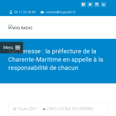
05 17 25 36 90
contact@vogradio.fr
Skip
to
cont
Menu
Sécheresse : la préfecture de la
Charente-Maritime en appelle à la
responsabilité de chacun
10 juin 2017
L'INFO LOCALE EN CONTINU