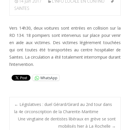
14 juin 2017
L'INFO LOCALE EN CONTINU
SAINTES
Vers 14h30, deux voitures sont entrées en collision sur la
RD 134. 18 pompiers sont intervenus sur place pour venir
en aide aux victimes. Des victimes légèrement touchées
qui ont toutes été transportées au centre hospitalier de
Saintes. La circulation a été totalement interrompue durant
l’intervention.
WhatsApp
Post
←
Législatives : duel Gérard/Girard au 2nd tour dans
la 4e circonscription de la Charente-Maritime
Une vingtaine de dentistes libéraux en grève se sont
navigation
mobilisés hier à La Rochelle
→