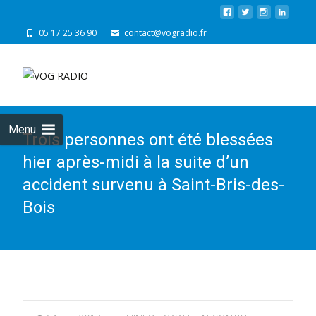
05 17 25 36 90
contact@vogradio.fr
Skip
to
cont
Menu
Trois personnes ont été blessées
hier après-midi à la suite d’un
accident survenu à Saint-Bris-des-
Bois