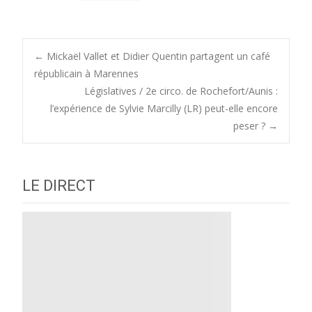
Post
←
Mickaël Vallet et Didier Quentin partagent un café
républicain à Marennes
Législatives / 2e circo. de Rochefort/Aunis :
navigation
l’expérience de Sylvie Marcilly (LR) peut-elle encore
peser ?
→
LE DIRECT