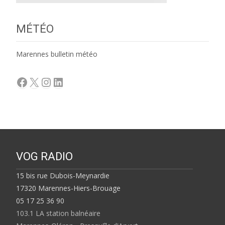
MÉTÉO
Marennes bulletin météo
Facebook
X
Instagram
LinkedIn
VOG RADIO
15 bis rue Dubois-Meynardie
17320 Marennes-Hiers-Brouage
05 17 25 36 90
103.1 LA station balnéaire