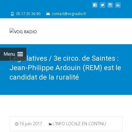
05 17 25 36 90
contact@vogradio.fr
Skip
to
cont
Menu
Législatives / 3e circo. de Saintes :
Jean-Philippe Ardouin (REM) est le
candidat de la ruralité
16 juin 2017
L'INFO LOCALE EN CONTINU